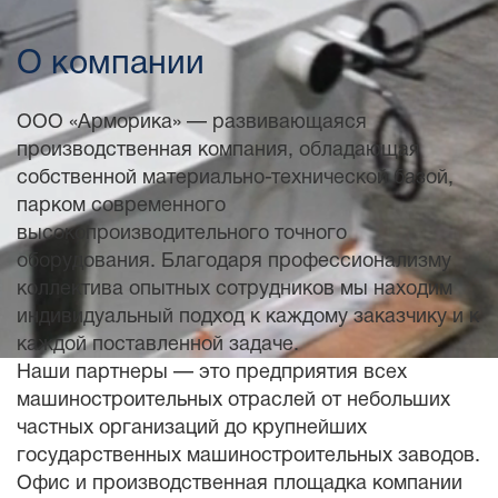
О компании
ООО «Арморика» — развивающаяся
производственная компания, обладающая
собственной материально-технической базой,
парком современного
высокопроизводительного точного
оборудования. Благодаря профессионализму
коллектива опытных сотрудников мы находим
индивидуальный подход к каждому заказчику и к
каждой поставленной задаче.
Наши партнеры — это предприятия всех
машиностроительных отраслей от небольших
частных организаций до крупнейших
государственных машиностроительных заводов.
Офис и производственная площадка компании