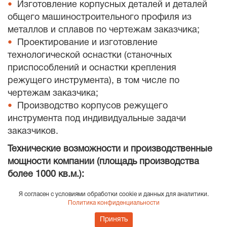
Изготовление корпусных деталей и деталей
общего машиностроительного профиля из
металлов и сплавов по чертежам заказчика;
Проектирование и изготовление
технологической оснастки (станочных
приспособлений и оснастки крепления
режущего инструмента), в том числе по
чертежам заказчика;
Производство корпусов режущего
инструмента под индивидуальные задачи
заказчиков.
Технические возможности и производственные
мощности компании (площадь производства
более 1000 кв.м.):
Фрезерная 3-х и 5-х координатная обработка
Я согласен с условиями обработки cookie и данных для аналитики.
Политика конфиденциальности
на станках с ЧПУ;
Широкоуниверсальная фрезерная
Принять