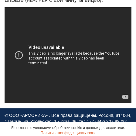
BriBase (начиная с 20й минуты видео).
© ООО «АРМОРИКА» . Все права защищены. Россия, 614064,
г. Пермь, ул. Усольская, 15, пом. 36; тел.:
+7 (342) 207 89 00
;
e-mail:
Info@armorika.ru
Согласие на обработку персональных
Я согласен с условиями обработки cookie и данных для аналитики.
Политика конфиденциальности
данных.