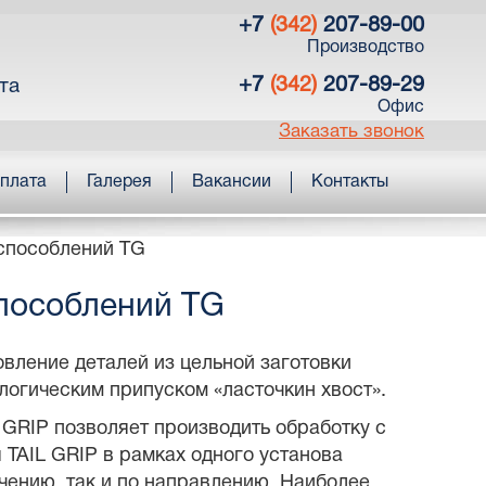
+7
(342)
207-89-00
Производство
+7
(342)
207-89-29
та
Офис
Заказать звонок
оплата
Галерея
Вакансии
Контакты
способлений TG
пособлений TG
вление деталей из цельной заготовки
логическим припуском «ласточкин хвост».
 GRIP позволяет производить обработку с
я TAIL GRIP в рамках одного установа
чению, так и по направлению. Наиболее