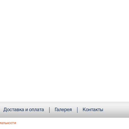
Доставка и оплата
Галерея
Контакты
иальности
; e-mail:
Info@armorika.ru