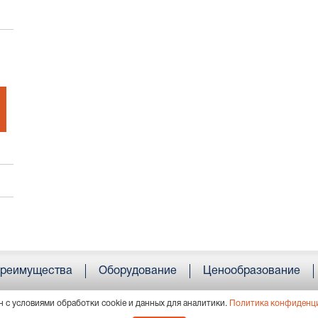
реимущества
Оборудование
Ценообразование
н с условиями обработки cookie и данных для аналитики.
Политика конфиденц
4, г. Пермь, ул. Усольская, 15, пом. 36; тел.:
+7 (342) 207 89 00