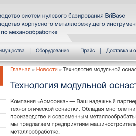
одство систем нулевого базирования BriBase
одство корпусного металлорежущего инструмен
 по механообработке
имущества
Оборудование
Прайс
Доставка и 
Главная
»
Новости
»
Технология модульной осна
Технология модульной осна
Компания «Арморика» — Ваш надежный партнер
технологической оснастки. Обладая многолетн
производстве и современным металлообрабат
мы предлагаем предприятиям машиностроитель
металлообработке.